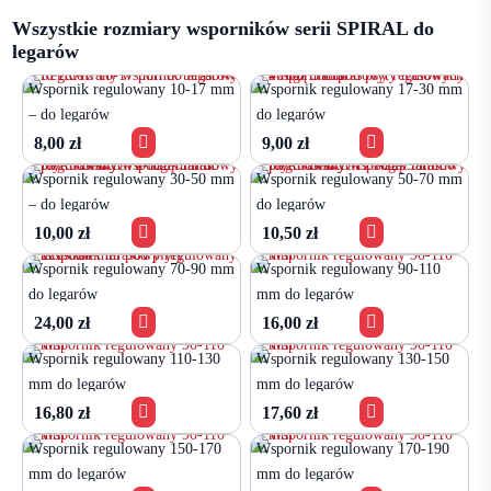
1,20 zł
Wszystkie rozmiary wsporników serii SPIRAL do
do
legarów
80,00 zł
Wspornik regulowany 10-17 mm
Wspornik regulowany 17-30 mm
– do legarów
do legarów


8,00
zł
9,00
zł
Wspornik regulowany 30-50 mm
Wspornik regulowany 50-70 mm
– do legarów
do legarów


10,00
zł
10,50
zł
Wspornik regulowany 70-90 mm
Wspornik regulowany 90-110
do legarów
mm do legarów


24,00
zł
16,00
zł
Wspornik regulowany 110-130
Wspornik regulowany 130-150
mm do legarów
mm do legarów


16,80
zł
17,60
zł
Wspornik regulowany 150-170
Wspornik regulowany 170-190
mm do legarów
mm do legarów