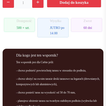
−
+
Dodaj do koszyka
Wspornik
regulowany
50-
70
Dostępność
Wysyłka
Zwrot
mm
500 + szt.
JUTRO po
60 dni
do
14.00
legarów
Dla kogo jest ten wspornik?
Ten wspornik jest dla Ciebie jeśli:
- chcesz podnieść powierzchnię tarasu w stosunku do podłoża,
- chcesz ułożyć na swoim tarasie deski tarasowe na legarach (drewnianych,
kompozytowych lub aluminiowych),
- chcesz ponieść taras na wysokość od 50 do 70 mm,
- planujesz ułożenie tarasu na twardym stabilnym podłożu (wylewka lub