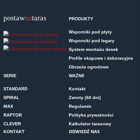
postaw
na
taras
PRODUKTY
Wsporniki pod płyty
Wsporniki pod legary
System montażu desek
Profile okapowe i dekoracyjne
Obrzeża ogrodowe
SERIE
WAŻNE
STANDARD
Kontakt
SPIRAL
Zwroty (60 dni)
MAX
Regulamin
RAPTOR
Polityka prywatności
CLEVER
Kalkulator tarasowy
ODWIEDŹ NAS
KONTAKT