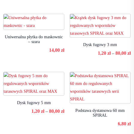
Uniwersalna płytka do maskownic
– szara
Dysk fugowy 3 mm
14,00
zł
Z
1,20
zł
–
80,00
zł
c
o
1
d
8
Dysk fugowy 5 mm
Zakres
Podstawa dystansowa 60 mm
1,20
zł
–
80,00
zł
SPIRAL
cen:
6,80
zł
od