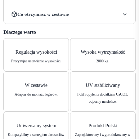
Co otrzymasz w zestawie
Co otrzymasz w zestawie
Dlaczego warto
Regulacja wysokości
Wysoka wytrzymałość
Precyzyjne ustawienie wysokości.
2000 kg.
W zestawie
UV stabiliziwany
Adapter do montażu legarów.
PoliPropylen z dodatkiem CaCO3,
odporny na słońce.
Adapter do legara
1
Adapter pozwala na zamocowanie legara do głowicy
Uniwersalny system
Produkt Polski
wspornika.
Kompatybilny z szeregiem akcesoriów
Zaprojektowany i wyprodukowany w