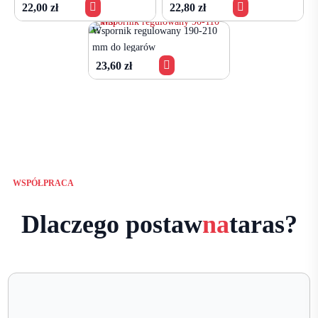


22,00
zł
22,80
zł
Wspornik regulowany 190-210
mm do legarów

23,60
zł
WSPÓŁPRACA
Dlaczego postaw
na
taras?