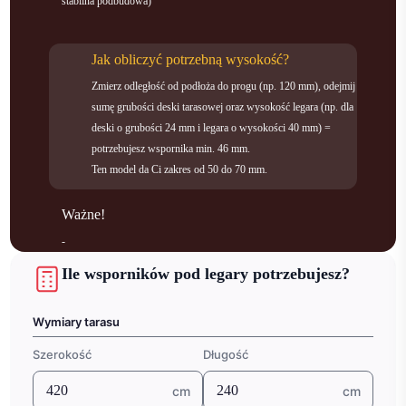
stabilna podbudowa)
Jak obliczyć potrzebną wysokość?
Zmierz odległość od podłoża do progu (np. 120 mm), odejmij
sumę grubości deski tarasowej oraz wysokość legara (np. dla
deski o grubości 24 mm i legara o wysokości 40 mm) =
potrzebujesz wspornika min. 46 mm.
Ten model da Ci zakres od 50 do 70 mm.
Ważne!
-
Ile wsporników pod legary potrzebujesz?
Wymiary tarasu
Szerokość
Długość
cm
cm