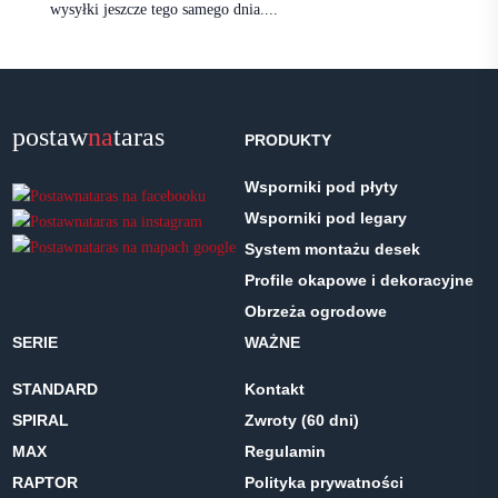
wysyłki jeszcze tego samego dnia....
postaw
na
taras
PRODUKTY
Wsporniki pod płyty
Wsporniki pod legary
System montażu desek
Profile okapowe i dekoracyjne
Obrzeża ogrodowe
SERIE
WAŻNE
STANDARD
Kontakt
SPIRAL
Zwroty (60 dni)
MAX
Regulamin
RAPTOR
Polityka prywatności